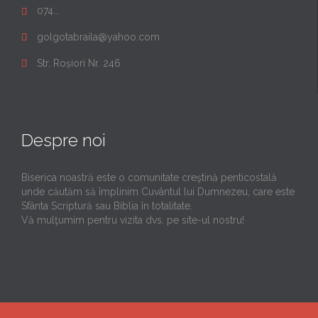
074...

golgotabraila@yahoo.com

Str. Roșiori Nr. 246

Despre noi
Biserica noastră este o comunitate creştină penticostală
unde căutăm să împlinim Cuvântul lui Dumnezeu, care este
Sfânta Scriptură sau Biblia în totalitate.
Vă mulţumim pentru vizita dvs. pe site-ul nostru!