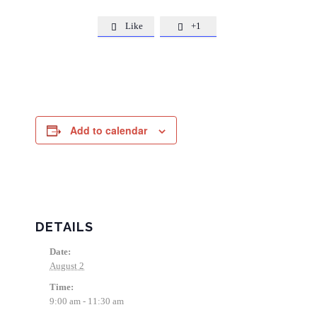
Like
+1


Add to calendar
DETAILS
Date:
August 2
Time:
9:00 am - 11:30 am