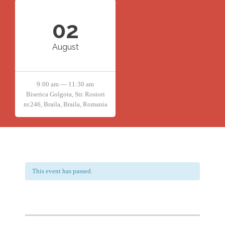
02
August
9:00 am — 11:30 am
Biserica Golgota, Str. Rosiori
nr.246, Braila, Braila, Romania
This event has passed.