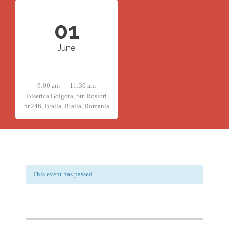
01
June
9:00 am — 11:30 am
Biserica Golgota, Str. Rosiori
nr.246, Braila, Braila, Romania
This event has passed.