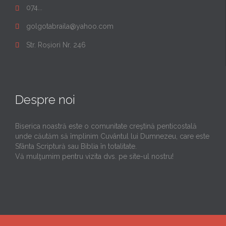
074...

golgotabraila@yahoo.com

Str. Roșiori Nr. 246

Despre noi
Biserica noastră este o comunitate creştină penticostală
unde căutăm să împlinim Cuvântul lui Dumnezeu, care este
Sfânta Scriptură sau Biblia în totalitate.
Vă mulţumim pentru vizita dvs. pe site-ul nostru!