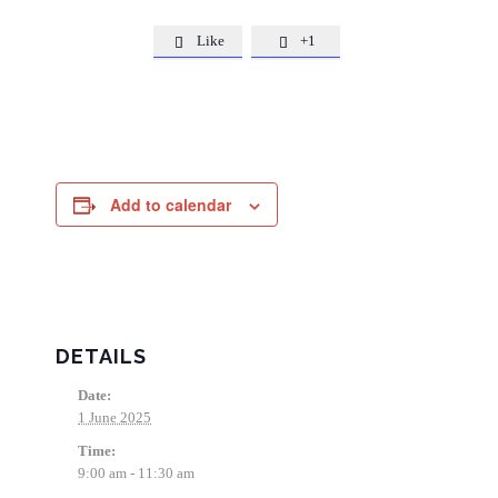
Like
+1


Add to calendar
DETAILS
Date:
1 June 2025
Time:
9:00 am - 11:30 am