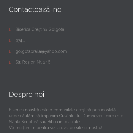
Contactează-ne
Biserica Creștină Golgota

074...

golgotabraila@yahoo.com

Str. Roșiori Nr. 246

Despre noi
Biserica noastră este o comunitate creştină penticostală
unde căutăm să împlinim Cuvântul lui Dumnezeu, care este
Sfânta Scriptură sau Biblia în totalitate.
Vă mulţumim pentru vizita dvs. pe site-ul nostru!