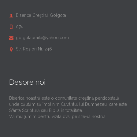
Biserica Creștină Golgota

074...

golgotabraila@yahoo.com

Str. Roșiori Nr. 246

Despre noi
Biserica noastră este o comunitate creştină penticostală
unde căutăm să împlinim Cuvântul lui Dumnezeu, care este
Sfânta Scriptură sau Biblia în totalitate.
Vă mulţumim pentru vizita dvs. pe site-ul nostru!