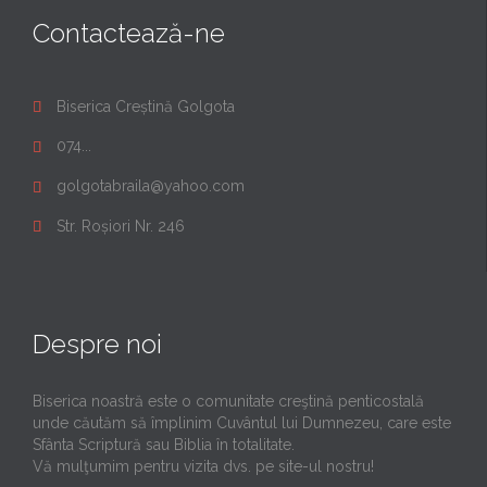
Contactează-ne
Biserica Creștină Golgota

074...

golgotabraila@yahoo.com

Str. Roșiori Nr. 246

Despre noi
Biserica noastră este o comunitate creştină penticostală
unde căutăm să împlinim Cuvântul lui Dumnezeu, care este
Sfânta Scriptură sau Biblia în totalitate.
Vă mulţumim pentru vizita dvs. pe site-ul nostru!