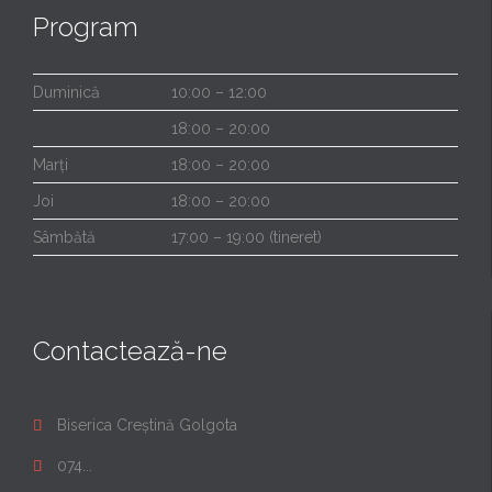
Program
Duminică
10:00 – 12:00
18:00 – 20:00
Marți
18:00 – 20:00
Joi
18:00 – 20:00
Sâmbătă
17:00 – 19:00 (tineret)
Contactează-ne
Biserica Creștină Golgota

074...
