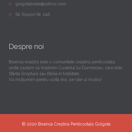
golgotabraila@yahoo.com

Str. Roșiori Nr. 246

Despre noi
Biserica noastră este o comunitate creştină penticostală
unde căutăm să împlinim Cuvântul lui Dumnezeu, care este
Sfânta Scriptură sau Biblia în totalitate.
Vă mulţumim pentru vizita dvs. pe site-ul nostru!
© 2020
Biserica Creștină Penticostală Golgota