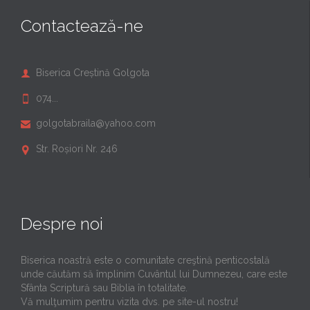
Contactează-ne
Biserica Creștină Golgota

074...

golgotabraila@yahoo.com

Str. Roșiori Nr. 246

Despre noi
Biserica noastră este o comunitate creştină penticostală
unde căutăm să împlinim Cuvântul lui Dumnezeu, care este
Sfânta Scriptură sau Biblia în totalitate.
Vă mulţumim pentru vizita dvs. pe site-ul nostru!