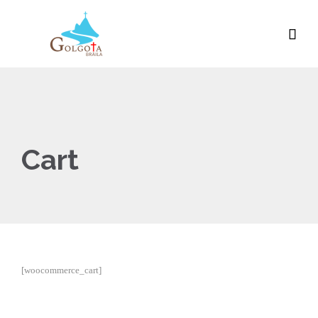

Cart
[woocommerce_cart]