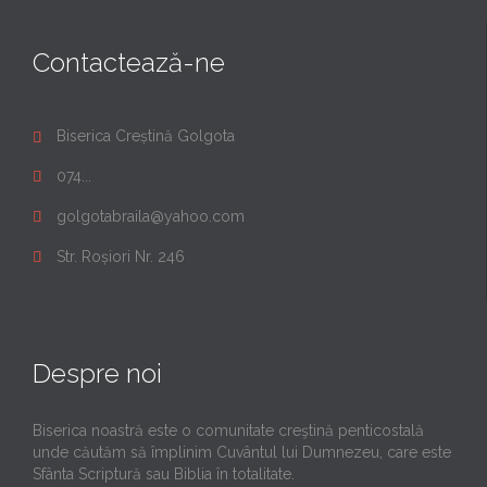
Contactează-ne
Biserica Creștină Golgota

074...

golgotabraila@yahoo.com

Str. Roșiori Nr. 246

Despre noi
Biserica noastră este o comunitate creştină penticostală
unde căutăm să împlinim Cuvântul lui Dumnezeu, care este
Sfânta Scriptură sau Biblia în totalitate.