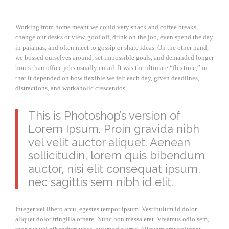
Working from home meant we could vary snack and coffee breaks,
change our desks or view, goof off, drink on the job, even spend the day
in pajamas, and often meet to gossip or share ideas. On the other hand,
we bossed ourselves around, set impossible goals, and demanded longer
hours than office jobs usually entail. It was the ultimate “flextime,” in
that it depended on how flexible we felt each day, given deadlines,
distractions, and workaholic crescendos.
This is Photoshop’s version of
Lorem Ipsum. Proin gravida nibh
vel velit auctor aliquet. Aenean
sollicitudin, lorem quis bibendum
auctor, nisi elit consequat ipsum,
nec sagittis sem nibh id elit.
Integer vel libero arcu, egestas tempor ipsum. Vestibulum id dolor
aliquet dolor fringilla ornare. Nunc non massa erat. Vivamus odio sem,