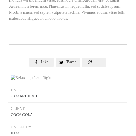
rhoncus vel bibendum vitae, euismod a urna. Aliquam erat volutpat.
Aenean non lorem arcu. Phasellus in neque nulla, sed sodales ipsum.
Morbi a massa sed sapien vulputate lacinia. Vivamus et urna vitae felis
malesuada aliquet sit amet et metus.
Like
Tweet
+1



DATE
23 MARCH 2013
CLIENT
COCA COLA
CATEGORY
HTML