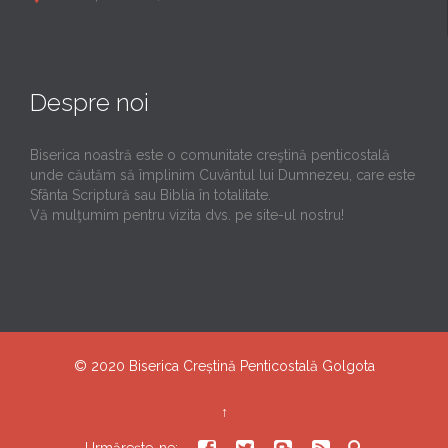
Despre noi
Biserica noastră este o comunitate creştină penticostală
unde căutăm să împlinim Cuvântul lui Dumnezeu, care este
Sfânta Scriptură sau Biblia în totalitate.
Vă mulţumim pentru vizita dvs. pe site-ul nostru!
© 2020
Biserica Creștină Penticostală Golgota
↑
Urmărește-ne: