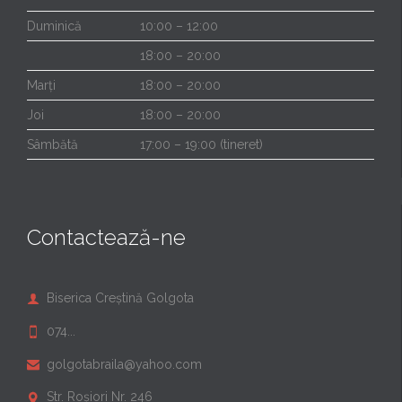
Duminică
10:00 – 12:00
18:00 – 20:00
Marți
18:00 – 20:00
Joi
18:00 – 20:00
Sâmbătă
17:00 – 19:00 (tineret)
Contactează-ne
Biserica Creștină Golgota

074...

golgotabraila@yahoo.com

Str. Roșiori Nr. 246
