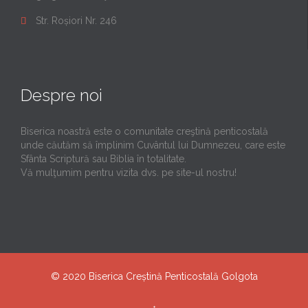
Str. Roșiori Nr. 246

Despre noi
Biserica noastră este o comunitate creştină penticostală
unde căutăm să împlinim Cuvântul lui Dumnezeu, care este
Sfânta Scriptură sau Biblia în totalitate.
Vă mulţumim pentru vizita dvs. pe site-ul nostru!
© 2020
Biserica Creștină Penticostală Golgota
↑