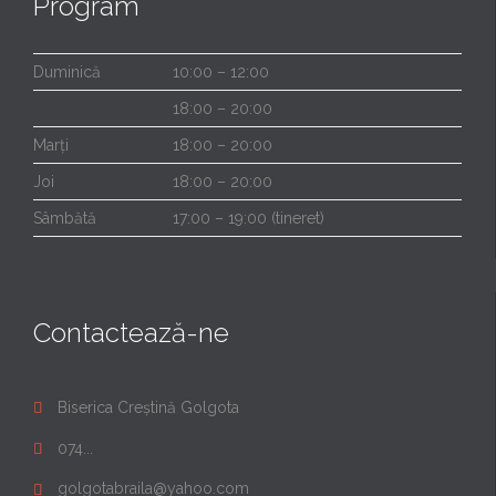
Program
Duminică
10:00 – 12:00
18:00 – 20:00
Marți
18:00 – 20:00
Joi
18:00 – 20:00
Sâmbătă
17:00 – 19:00 (tineret)
Contactează-ne
Biserica Creștină Golgota

074...

golgotabraila@yahoo.com
