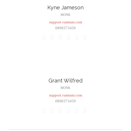
Kyne Jameson
MONK
support.vamtam.com
0898373459






Grant Wilfred
MONK
support.vamtam.com
0898373459





