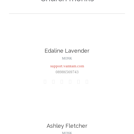
Edaline Lavender
MONK
support.vamtam.com
08986569743






Ashley Fletcher
MONK