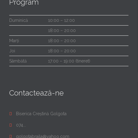
Program
Duminică
10:00 – 12:00
18:00 – 20:00
Marți
18:00 – 20:00
Joi
18:00 – 20:00
Sâmbătă
17:00 – 19:00 (tineret)
Contactează-ne
Biserica Creștină Golgota

074...

golgotabraila@yahoo.com
