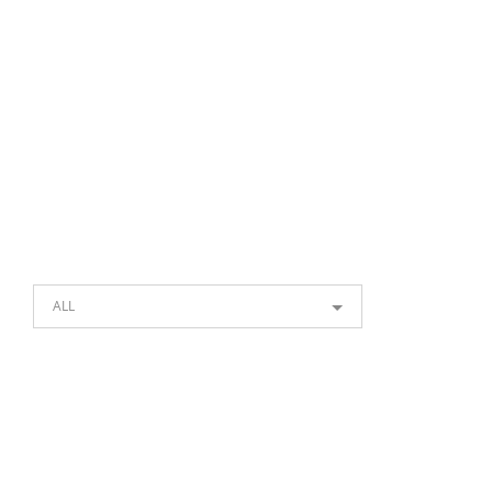
ALL
Citeste mai mult