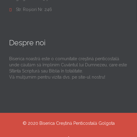
Str. Roșiori Nr. 246

Despre noi
Biserica noastră este o comunitate creştină penticostală
unde căutăm să împlinim Cuvântul lui Dumnezeu, care este
Sfânta Scriptură sau Biblia în totalitate.
Vă mulţumim pentru vizita dvs. pe site-ul nostru!
© 2020
Biserica Creștină Penticostală Golgota