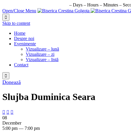
URMATORUL EVENIMENT IN:
–
Days
–
Hours
–
Minutes
–
Sec
Open/Close Menu

Skip to content
Home
Despre noi
Evenimente
Vizualizare – lună
Vizualizare – zi
Vizualizare – listă
Contact

Donează
Slujba Duminica Seara



08
December
5:00 pm — 7:00 pm