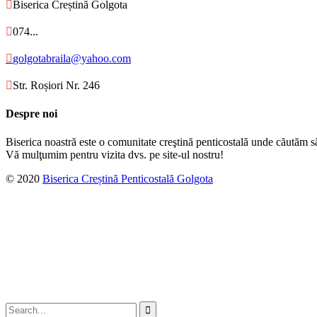

Biserica Creștină Golgota

074...

golgotabraila@yahoo.com

Str. Roșiori Nr. 246
Despre noi
Biserica noastră este o comunitate creştină penticostală unde căutăm s
Vă mulţumim pentru vizita dvs. pe site-ul nostru!
© 2020
Biserica Creștină Penticostală Golgota
