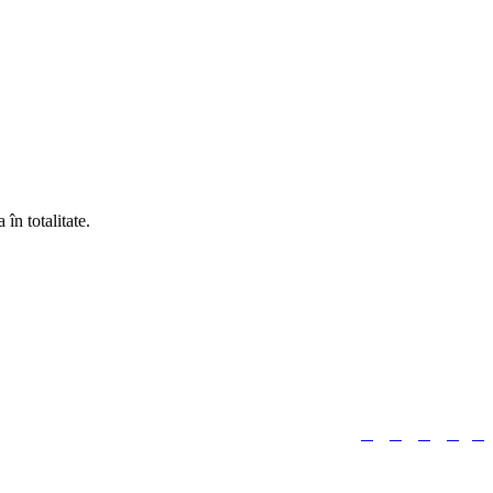
în totalitate.





Urmărește-ne: