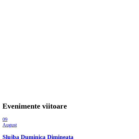
Evenimente viitoare
09
August
Slujba Duminica Dimineata