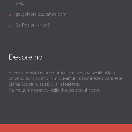
074...

golgotabraila@yahoo.com

Str. Roșiori Nr. 246

Despre noi
Biserica noastră este o comunitate creştină penticostală
unde căutăm să împlinim Cuvântul lui Dumnezeu, care este
Sfânta Scriptură sau Biblia în totalitate.
Vă mulţumim pentru vizita dvs. pe site-ul nostru!