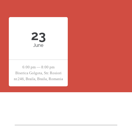
23
June
6:00 pm — 8:00 pm
Biserica Golgota, Str. Rosiori
nr.246, Braila, Braila, Romania