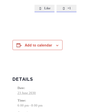
Like
+1


Add to calendar
DETAILS
Date:
23 June 2030
Time:
6:00 pm - 8:00 pm