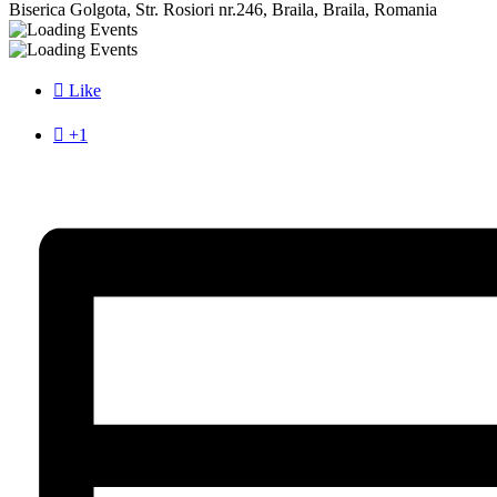
Biserica Golgota, Str. Rosiori nr.246, Braila, Braila, Romania

Like

+1