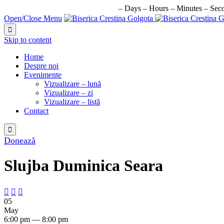
URMATORUL EVENIMENT IN:
–
Days
–
Hours
–
Minutes
–
Sec
Open/Close Menu

Skip to content
Home
Despre noi
Evenimente
Vizualizare – lună
Vizualizare – zi
Vizualizare – listă
Contact

Donează
Slujba Duminica Seara



05
May
6:00 pm — 8:00 pm