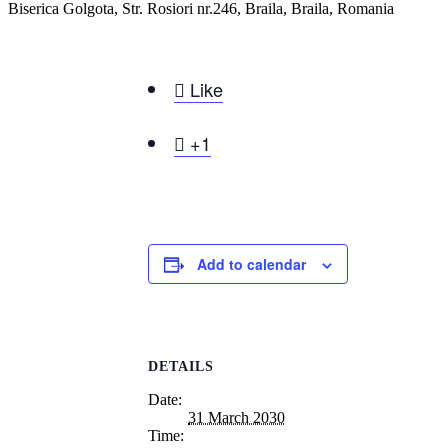
Biserica Golgota, Str. Rosiori nr.246, Braila, Braila, Romania

Like

+1
Add to calendar
DETAILS
Date:
31 March 2030
Time: