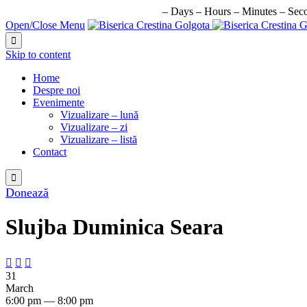
URMATORUL EVENIMENT IN:
–
Days
–
Hours
–
Minutes
–
Sec
Open/Close Menu

Skip to content
Home
Despre noi
Evenimente
Vizualizare – lună
Vizualizare – zi
Vizualizare – listă
Contact

Donează
Slujba Duminica Seara



31
March
6:00 pm — 8:00 pm