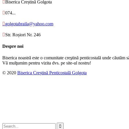

Biserica Creștină Golgota

074...

golgotabraila@yahoo.com

Str. Roșiori Nr. 246
Despre noi
Biserica noastră este o comunitate creştină penticostală unde căutăm s
Vă mulţumim pentru vizita dvs. pe site-ul nostru!
© 2020
Biserica Creștină Penticostală Golgota
