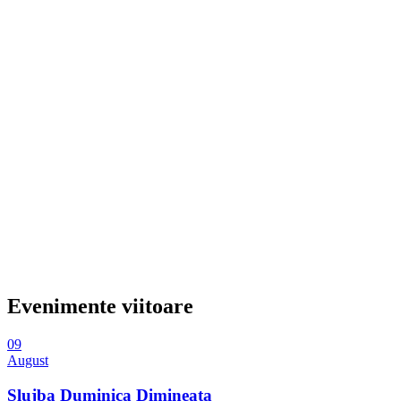
Evenimente viitoare
09
August
Slujba Duminica Dimineata