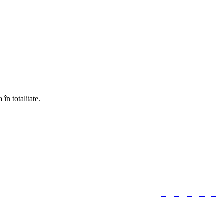
în totalitate.





Urmărește-ne: