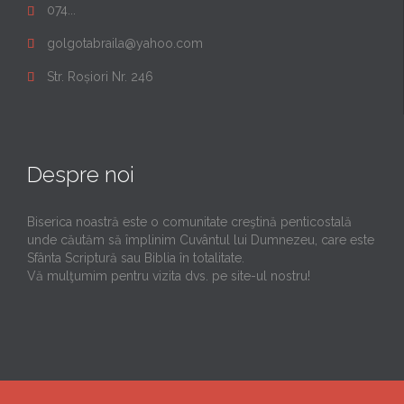
074...

golgotabraila@yahoo.com

Str. Roșiori Nr. 246

Despre noi
Biserica noastră este o comunitate creştină penticostală
unde căutăm să împlinim Cuvântul lui Dumnezeu, care este
Sfânta Scriptură sau Biblia în totalitate.
Vă mulţumim pentru vizita dvs. pe site-ul nostru!