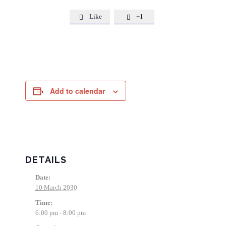
Like
+1


Add to calendar
DETAILS
Date:
10 March 2030
Time:
6:00 pm - 8:00 pm