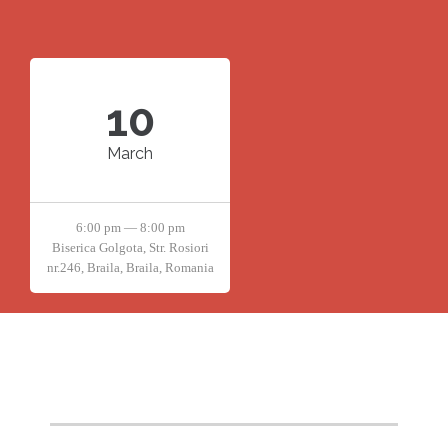
10
March
6:00 pm — 8:00 pm
Biserica Golgota, Str. Rosiori
nr.246, Braila, Braila, Romania