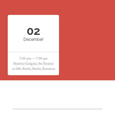
02
December
5:00 pm — 7:00 pm
Biserica Golgota, Str. Rosiori
nr.246, Braila, Braila, Romania