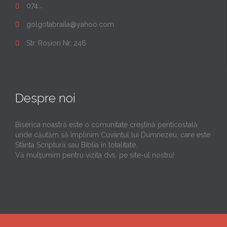
074...

golgotabraila@yahoo.com

Str. Roșiori Nr. 246

Despre noi
Biserica noastră este o comunitate creştină penticostală
unde căutăm să împlinim Cuvântul lui Dumnezeu, care este
Sfânta Scriptură sau Biblia în totalitate.
Vă mulţumim pentru vizita dvs. pe site-ul nostru!