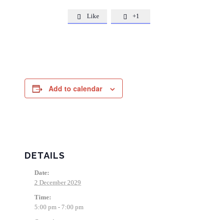
Like
+1


Add to calendar
DETAILS
Date:
2 December 2029
Time:
5:00 pm - 7:00 pm