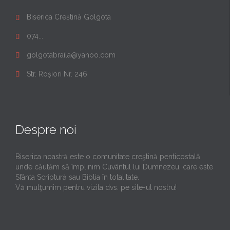
Biserica Creștină Golgota

074...

golgotabraila@yahoo.com

Str. Roșiori Nr. 246

Despre noi
Biserica noastră este o comunitate creştină penticostală
unde căutăm să împlinim Cuvântul lui Dumnezeu, care este
Sfânta Scriptură sau Biblia în totalitate.
Vă mulţumim pentru vizita dvs. pe site-ul nostru!