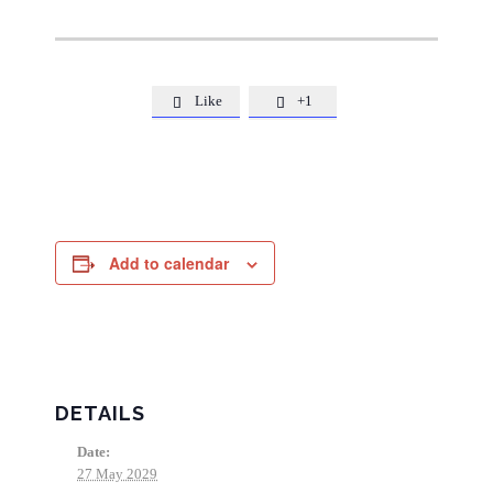
Like
+1


Add to calendar
DETAILS
Date:
27 May 2029