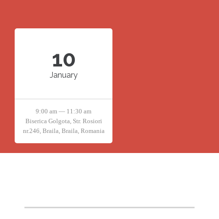
10
January
9:00 am — 11:30 am
Biserica Golgota, Str. Rosiori
nr.246, Braila, Braila, Romania