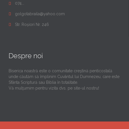
074...

golgotabraila@yahoo.com

Str. Roșiori Nr. 246

Despre noi
Biserica noastră este o comunitate creştină penticostală
unde căutăm să împlinim Cuvântul lui Dumnezeu, care este
Sfânta Scriptură sau Biblia în totalitate.
Vă mulţumim pentru vizita dvs. pe site-ul nostru!