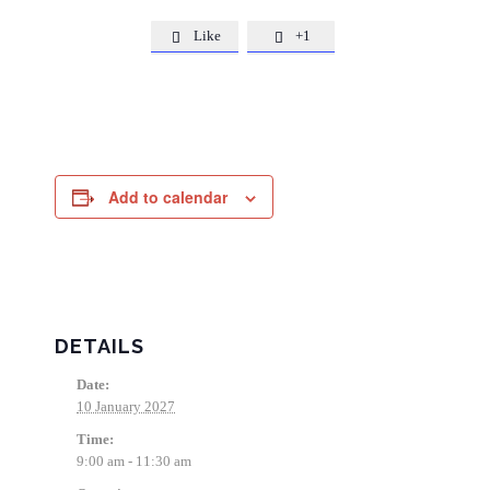
Like
+1


Add to calendar
DETAILS
Date:
10 January 2027
Time:
9:00 am - 11:30 am