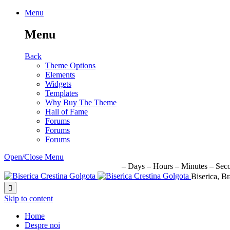
Menu
Menu
Back
Theme Options
Elements
Widgets
Templates
Why Buy The Theme
Hall of Fame
Forums
Forums
Forums
Open/Close Menu
URMATORUL EVENIMENT IN:
–
Days
–
Hours
–
Minutes
–
Sec
Biserica, Br

Skip to content
Home
Despre noi