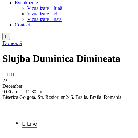
Evenimente
Vizualizare – lună
Vizualizare – zi
Vizualizare – listă
Contact

Donează
Slujba Duminica Dimineata



22
December
9:00 am — 11:30 am
Biserica Golgota, Str. Rosiori nr.246, Braila, Braila, Romania

Like