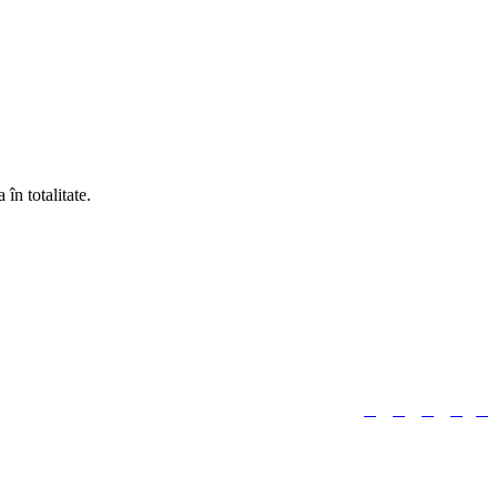
în totalitate.





Urmărește-ne: