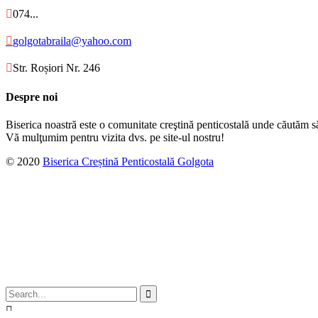

074...

golgotabraila@yahoo.com

Str. Roșiori Nr. 246
Despre noi
Biserica noastră este o comunitate creştină penticostală unde căutăm s
Vă mulţumim pentru vizita dvs. pe site-ul nostru!
© 2020
Biserica Creștină Penticostală Golgota

