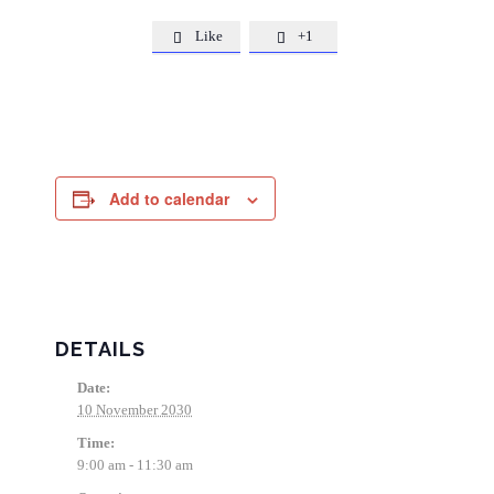
Like
+1


Add to calendar
DETAILS
Date:
10 November 2030
Time:
9:00 am - 11:30 am