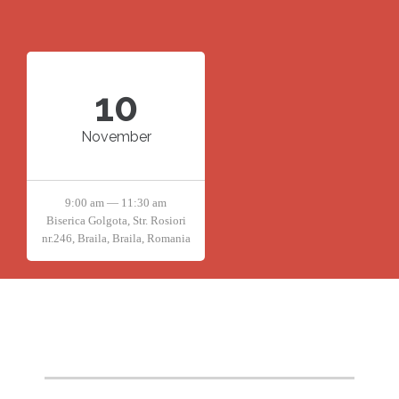
10
November
9:00 am — 11:30 am
Biserica Golgota, Str. Rosiori
nr.246, Braila, Braila, Romania