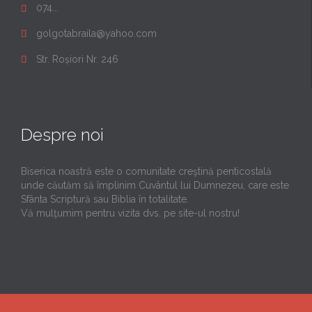
074...

golgotabraila@yahoo.com

Str. Roșiori Nr. 246

Despre noi
Biserica noastră este o comunitate creştină penticostală
unde căutăm să împlinim Cuvântul lui Dumnezeu, care este
Sfânta Scriptură sau Biblia în totalitate.
Vă mulţumim pentru vizita dvs. pe site-ul nostru!