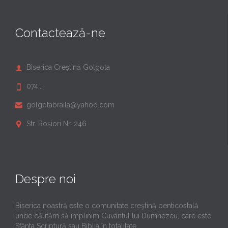
Contactează-ne
Biserica Creștină Golgota

074...

golgotabraila@yahoo.com

Str. Roșiori Nr. 246

Despre noi
Biserica noastră este o comunitate creştină penticostală
unde căutăm să împlinim Cuvântul lui Dumnezeu, care este
Sfânta Scriptură sau Biblia în totalitate.