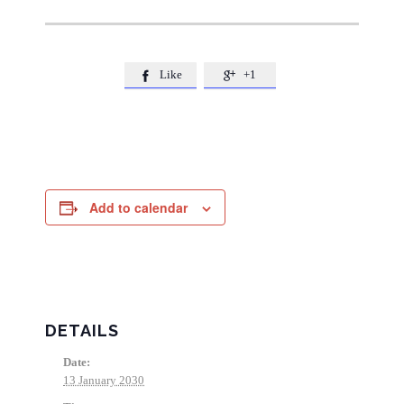
Like
+1


Add to calendar
DETAILS
Date:
13 January 2030