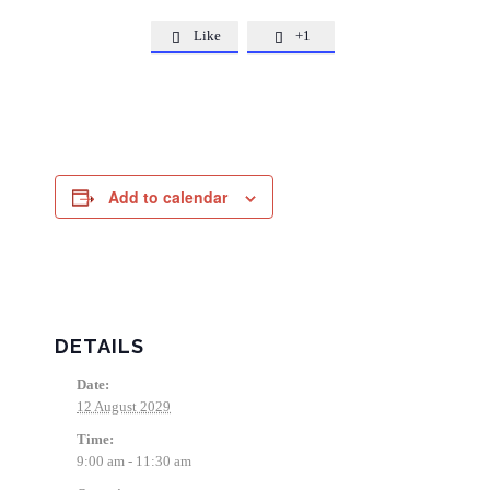
Like
+1


Add to calendar
DETAILS
Date:
12 August 2029
Time:
9:00 am - 11:30 am