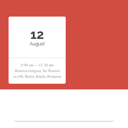
12
August
9:00 am — 11:30 am
Biserica Golgota, Str. Rosiori
nr.246, Braila, Braila, Romania