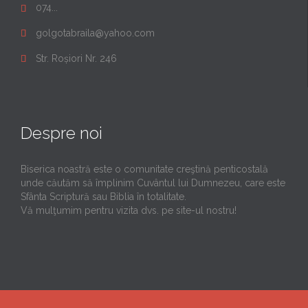
074...

golgotabraila@yahoo.com

Str. Roșiori Nr. 246

Despre noi
Biserica noastră este o comunitate creştină penticostală
unde căutăm să împlinim Cuvântul lui Dumnezeu, care este
Sfânta Scriptură sau Biblia în totalitate.
Vă mulţumim pentru vizita dvs. pe site-ul nostru!