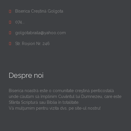
Biserica Creștină Golgota

074...

golgotabraila@yahoo.com

Str. Roșiori Nr. 246

Despre noi
Biserica noastră este o comunitate creştină penticostală
unde căutăm să împlinim Cuvântul lui Dumnezeu, care este
Sfânta Scriptură sau Biblia în totalitate.
Vă mulţumim pentru vizita dvs. pe site-ul nostru!