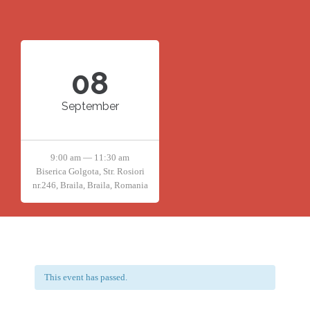
08
September
9:00 am — 11:30 am
Biserica Golgota, Str. Rosiori
nr.246, Braila, Braila, Romania
This event has passed.