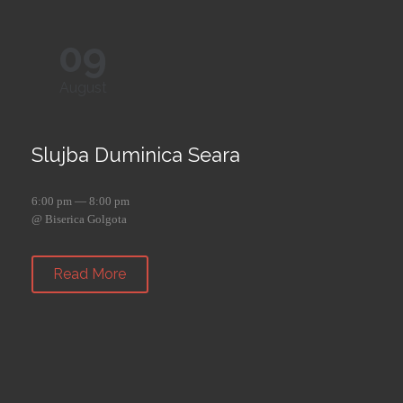
09
August
Slujba Duminica Seara
6:00 pm — 8:00 pm
@ Biserica Golgota
Read More