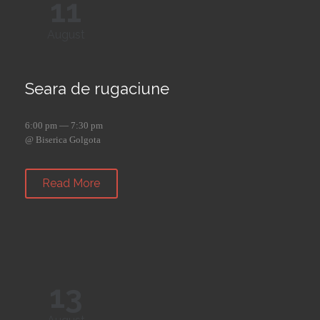
11
August
Seara de rugaciune
6:00 pm — 7:30 pm
@ Biserica Golgota
Read More
13