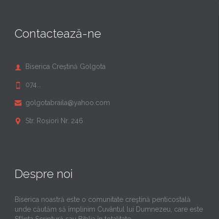
Contactează-ne
Biserica Creștină Golgota

074...

golgotabraila@yahoo.com

Str. Roșiori Nr. 246

Despre noi
Biserica noastră este o comunitate creştină penticostală
unde căutăm să împlinim Cuvântul lui Dumnezeu, care este
Sfânta Scriptură sau Biblia în totalitate.