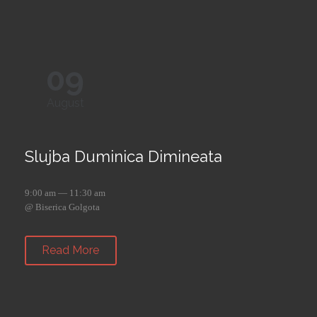
09
August
Slujba Duminica Dimineata
9:00 am — 11:30 am
@ Biserica Golgota
Read More