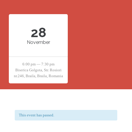
28
November
6:00 pm — 7:30 pm
Biserica Golgota, Str. Rosiori
nr.246, Braila, Braila, Romania
This event has passed.