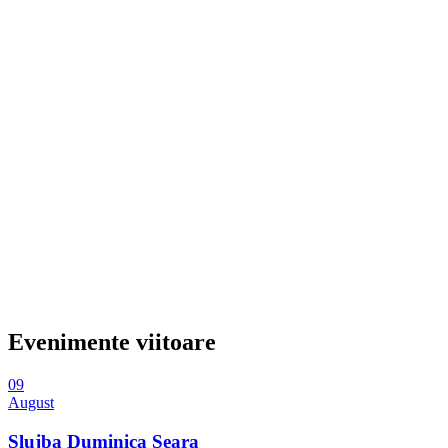
Evenimente viitoare
09
August
Slujba Duminica Seara