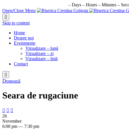
URMATORUL EVENIMENT IN:
–
Days
–
Hours
–
Minutes
–
Sec
Open/Close Menu

Skip to content
Home
Despre noi
Evenimente
Vizualizare – lună
Vizualizare – zi
Vizualizare – listă
Contact

Donează
Seara de rugaciune



26
November
6:00 pm — 7:30 pm