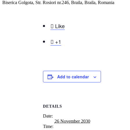
Biserica Golgota, Str. Rosiori nr.246, Braila, Braila, Romania

Like

+1
Add to calendar
DETAILS
Date:
26 November 2030
Time: