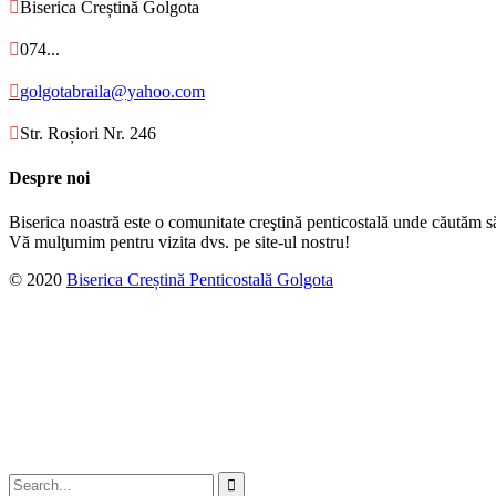

Biserica Creștină Golgota

074...

golgotabraila@yahoo.com

Str. Roșiori Nr. 246
Despre noi
Biserica noastră este o comunitate creştină penticostală unde căutăm s
Vă mulţumim pentru vizita dvs. pe site-ul nostru!
© 2020
Biserica Creștină Penticostală Golgota
