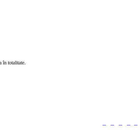
în totalitate.





Urmărește-ne: