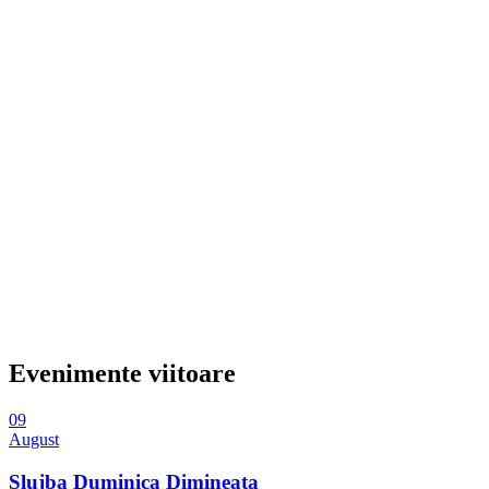
Evenimente viitoare
09
August
Slujba Duminica Dimineata