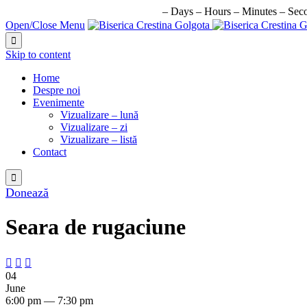
URMATORUL EVENIMENT IN:
–
Days
–
Hours
–
Minutes
–
Sec
Open/Close Menu

Skip to content
Home
Despre noi
Evenimente
Vizualizare – lună
Vizualizare – zi
Vizualizare – listă
Contact

Donează
Seara de rugaciune



04
June
6:00 pm — 7:30 pm