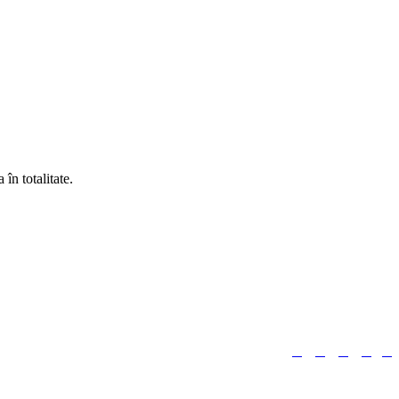
în totalitate.





Urmărește-ne: