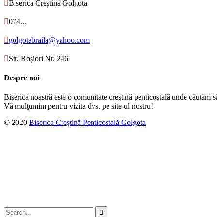

Biserica Creștină Golgota

074...

golgotabraila@yahoo.com

Str. Roșiori Nr. 246
Despre noi
Biserica noastră este o comunitate creştină penticostală unde căutăm s
Vă mulţumim pentru vizita dvs. pe site-ul nostru!
© 2020
Biserica Creștină Penticostală Golgota
