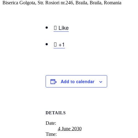
Biserica Golgota, Str. Rosiori nr.246, Braila, Braila, Romania

Like

+1
Add to calendar
DETAILS
Date:
4 June 2030
Time: