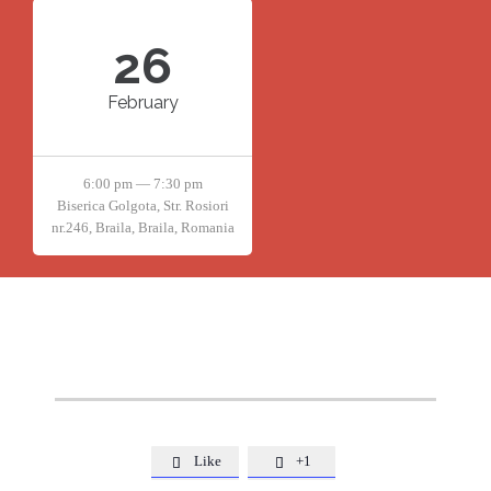
26
February
6:00 pm — 7:30 pm
Biserica Golgota, Str. Rosiori
nr.246, Braila, Braila, Romania
Like
+1

