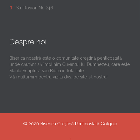
Str. Roșiori Nr. 246

Despre noi
Biserica noastră este o comunitate creştină penticostală
unde căutăm să împlinim Cuvântul lui Dumnezeu, care este
Sfânta Scriptură sau Biblia în totalitate.
Vă mulţumim pentru vizita dvs. pe site-ul nostru!
© 2020
Biserica Creștină Penticostală Golgota
↑