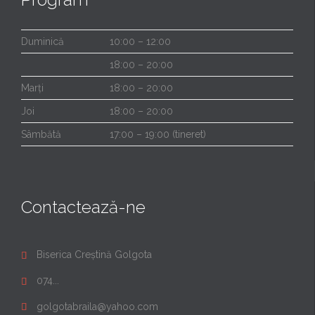
Duminică
10:00 – 12:00
18:00 – 20:00
Marți
18:00 – 20:00
Joi
18:00 – 20:00
Sâmbătă
17:00 – 19:00 (tineret)
Contactează-ne
Biserica Creștină Golgota

074...

golgotabraila@yahoo.com
