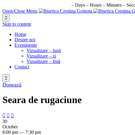
URMATORUL EVENIMENT IN:
–
Days
–
Hours
–
Minutes
–
Sec
Open/Close Menu

Skip to content
Home
Despre noi
Evenimente
Vizualizare – lună
Vizualizare – zi
Vizualizare – listă
Contact

Donează
Seara de rugaciune



30
October
6:00 pm — 7:30 pm