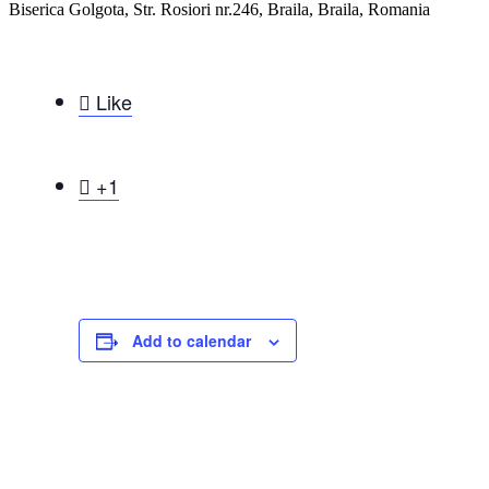
Biserica Golgota, Str. Rosiori nr.246, Braila, Braila, Romania

Like

+1
Add to calendar