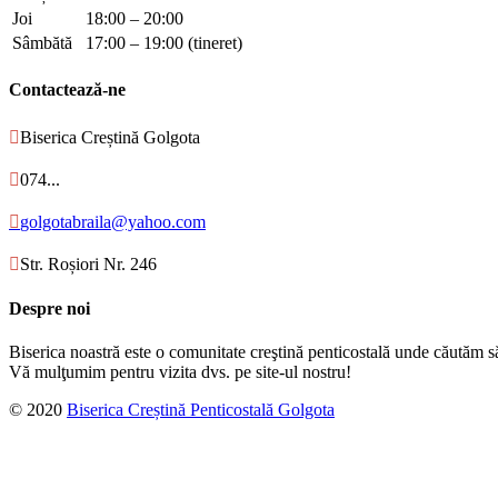
Joi
18:00 – 20:00
Sâmbătă
17:00 – 19:00 (tineret)
Contactează-ne

Biserica Creștină Golgota

074...

golgotabraila@yahoo.com

Str. Roșiori Nr. 246
Despre noi
Biserica noastră este o comunitate creştină penticostală unde căutăm s
Vă mulţumim pentru vizita dvs. pe site-ul nostru!
© 2020
Biserica Creștină Penticostală Golgota