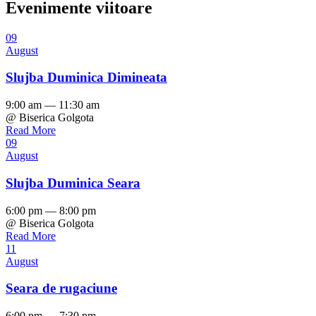
Evenimente viitoare
09
August
Slujba Duminica Dimineata
9:00 am — 11:30 am
@ Biserica Golgota
Read More
09
August
Slujba Duminica Seara
6:00 pm — 8:00 pm
@ Biserica Golgota
Read More
11
August
Seara de rugaciune
6:00 pm — 7:30 pm