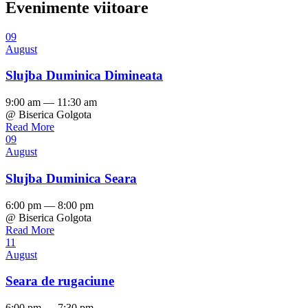
Evenimente viitoare
09
August
Slujba Duminica Dimineata
9:00 am — 11:30 am
@ Biserica Golgota
Read More
09
August
Slujba Duminica Seara
6:00 pm — 8:00 pm
@ Biserica Golgota
Read More
11
August
Seara de rugaciune
6:00 pm — 7:30 pm