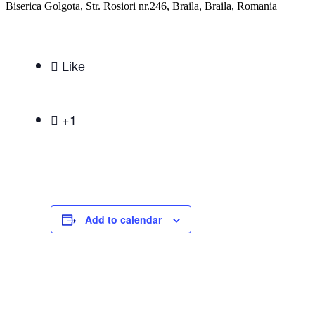
Biserica Golgota, Str. Rosiori nr.246, Braila, Braila, Romania

Like

+1
Add to calendar