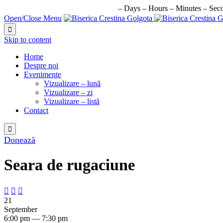
URMATORUL EVENIMENT IN:
–
Days
–
Hours
–
Minutes
–
Sec
Open/Close Menu

Skip to content
Home
Despre noi
Evenimente
Vizualizare – lună
Vizualizare – zi
Vizualizare – listă
Contact

Donează
Seara de rugaciune



21
September
6:00 pm — 7:30 pm