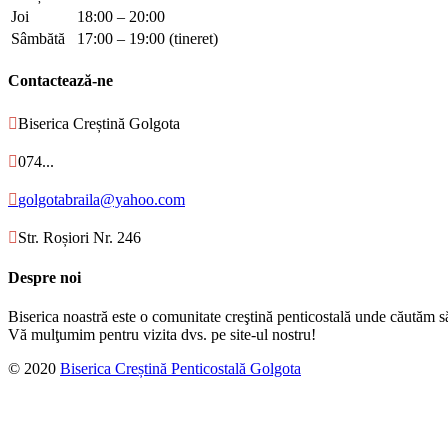
Joi
18:00 – 20:00
Sâmbătă
17:00 – 19:00 (tineret)
Contactează-ne

Biserica Creștină Golgota

074...

golgotabraila@yahoo.com

Str. Roșiori Nr. 246
Despre noi
Biserica noastră este o comunitate creştină penticostală unde căutăm s
Vă mulţumim pentru vizita dvs. pe site-ul nostru!
© 2020
Biserica Creștină Penticostală Golgota