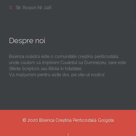
Str. Roșiori Nr. 246

Despre noi
Biserica noastră este o comunitate creştină penticostală
unde căutăm să împlinim Cuvântul lui Dumnezeu, care este
Sfânta Scriptură sau Biblia în totalitate.
Vă mulţumim pentru vizita dvs. pe site-ul nostru!
© 2020
Biserica Creștină Penticostală Golgota
↑