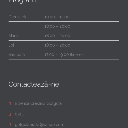
Duminică
10:00 – 12:00
18:00 – 20:00
Marți
18:00 – 20:00
Joi
18:00 – 20:00
Sâmbătă
17:00 – 19:00 (tineret)
Contactează-ne
Biserica Creștină Golgota

074...

golgotabraila@yahoo.com
