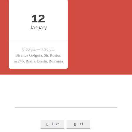
12
January
6:00 pm — 7:30 pm
Biserica Golgota, Str. Rosiori
nr.246, Braila, Braila, Romania
Like
+1

