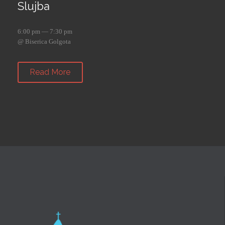
Slujba
6:00 pm — 7:30 pm
@ Biserica Golgota
Read More