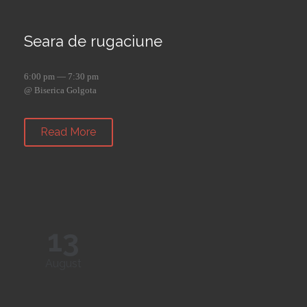
Seara de rugaciune
6:00 pm — 7:30 pm
@ Biserica Golgota
Read More
13
August