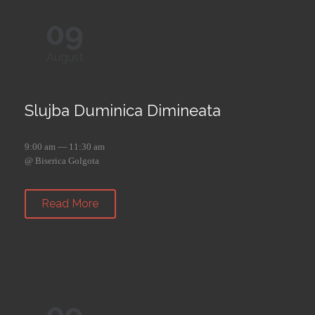
09
August
Slujba Duminica Dimineata
9:00 am — 11:30 am
@ Biserica Golgota
Read More