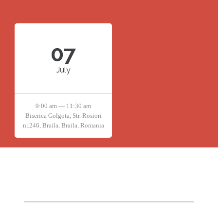
07
July
9:00 am — 11:30 am
Biserica Golgota, Str. Rosiori
nr.246, Braila, Braila, Romania