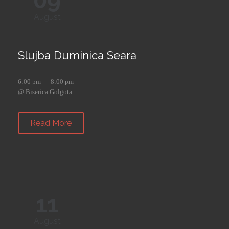
09
August
Slujba Duminica Seara
6:00 pm — 8:00 pm
@ Biserica Golgota
Read More
11
August