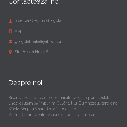
Contactează-ne
Biserica Creștină Golgota

074...

golgotabraila@yahoo.com

Str. Roșiori Nr. 246

Despre noi
Biserica noastră este o comunitate creştină penticostală
unde căutăm să împlinim Cuvântul lui Dumnezeu, care este
Sfânta Scriptură sau Biblia în totalitate.
Vă mulţumim pentru vizita dvs. pe site-ul nostru!