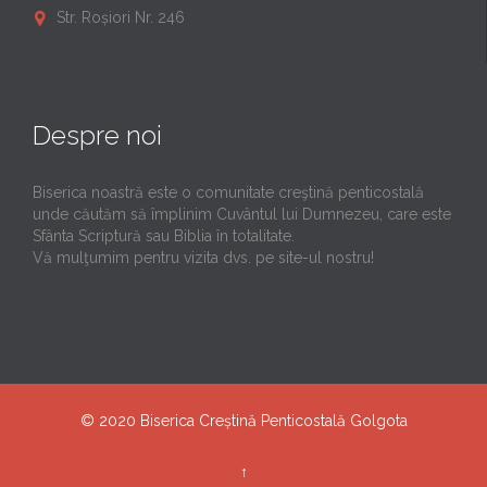
Str. Roșiori Nr. 246

Despre noi
Biserica noastră este o comunitate creştină penticostală
unde căutăm să împlinim Cuvântul lui Dumnezeu, care este
Sfânta Scriptură sau Biblia în totalitate.
Vă mulţumim pentru vizita dvs. pe site-ul nostru!
© 2020
Biserica Creștină Penticostală Golgota
↑