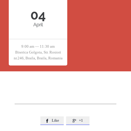
04
April
9:00 am — 11:30 am
Biserica Golgota, Str. Rosiori
nr.246, Braila, Braila, Romania
Like
+1

