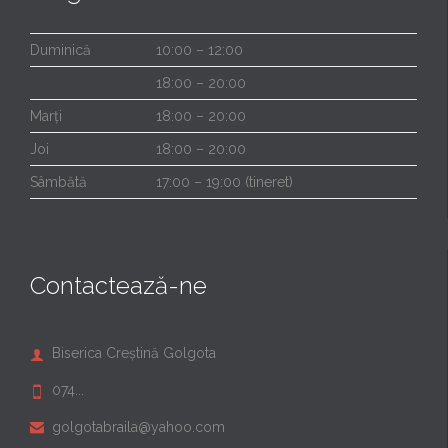
Duminică
10:00 – 12:00
18:00 – 20:00
Marți
18:00 – 20:00
Joi
18:00 – 20:00
Sâmbătă
17:00 – 19:00 (tineret)
Contactează-ne
Biserica Creștină Golgota

074...

golgotabraila@yahoo.com
