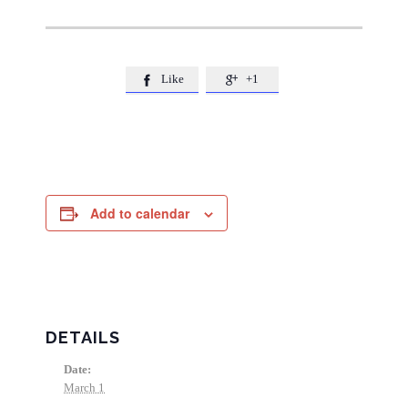
Like
+1


Add to calendar
DETAILS
Date:
March 1