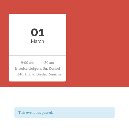
01
March
9:00 am — 11:30 am
Biserica Golgota, Str. Rosiori
nr.246, Braila, Braila, Romania
This event has passed.