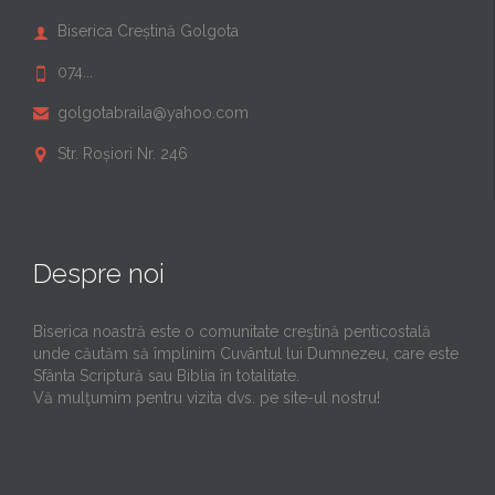
Biserica Creștină Golgota

074...

golgotabraila@yahoo.com

Str. Roșiori Nr. 246

Despre noi
Biserica noastră este o comunitate creştină penticostală
unde căutăm să împlinim Cuvântul lui Dumnezeu, care este
Sfânta Scriptură sau Biblia în totalitate.
Vă mulţumim pentru vizita dvs. pe site-ul nostru!