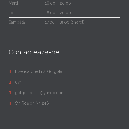
Marți
18:00 – 20:00
Joi
18:00 – 20:00
Sâmbătă
17:00 – 19:00 (tineret)
Contactează-ne
Biserica Creștină Golgota

074...

golgotabraila@yahoo.com

Str. Roșiori Nr. 246
