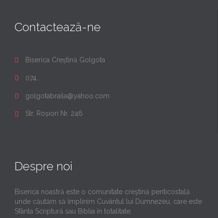
Contactează-ne
Biserica Creștină Golgota

074...

golgotabraila@yahoo.com

Str. Roșiori Nr. 246

Despre noi
Biserica noastră este o comunitate creştină penticostală
unde căutăm să împlinim Cuvântul lui Dumnezeu, care este
Sfânta Scriptură sau Biblia în totalitate.