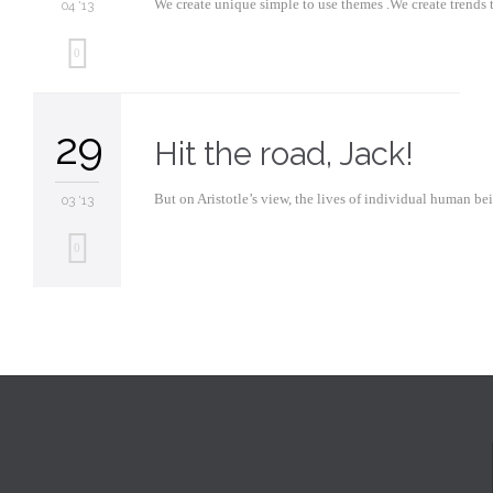
We create unique simple to use themes .We create trends 
04 '13
Love
0
it
29
Hit the road, Jack!
But on Aristotle’s view, the lives of individual human be
03 '13
Love
0
it